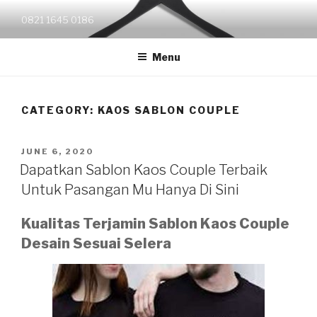
Skip
0821 1645 0186
to
content
Menu
CATEGORY:
KAOS SABLON COUPLE
POSTED
JUNE 6, 2020
ON
Dapatkan Sablon Kaos Couple Terbaik
Untuk Pasangan Mu Hanya Di Sini
Kualitas Terjamin Sablon Kaos Couple
Desain Sesuai Selera