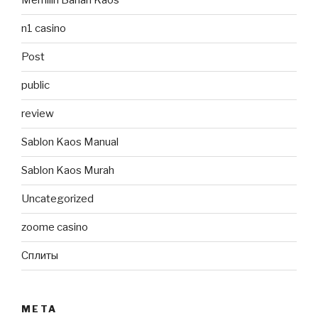
Memilih Bahan Kaos
n1 casino
Post
public
review
Sablon Kaos Manual
Sablon Kaos Murah
Uncategorized
zoome casino
Сплиты
META