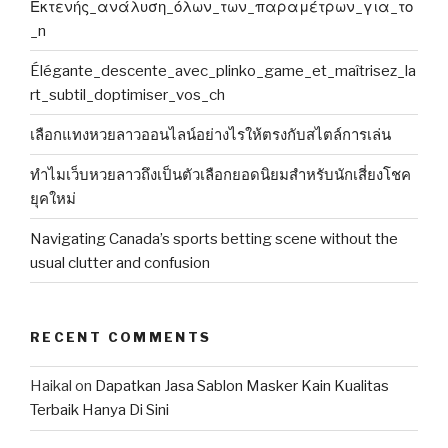
Εκτενής_ανάλυση_όλων_των_παραμέτρων_για_το
_n
Élégante_descente_avec_plinko_game_et_maîtrisez_la
rt_subtil_doptimiser_vos_ch
เลือกแทงหวยลาวออนไลน์อย่างไรให้ตรงกับสไตล์การเล่น
ทำไมเว็บหวยลาวถึงเป็นตัวเลือกยอดนิยมสำหรับนักเสี่ยงโชค
ยุคใหม่
Navigating Canada’s sports betting scene without the
usual clutter and confusion
RECENT COMMENTS
Haikal
on
Dapatkan Jasa Sablon Masker Kain Kualitas
Terbaik Hanya Di Sini