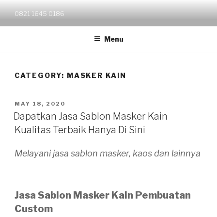
Skip
0821 1645 0186
to
content
Menu
CATEGORY:
MASKER KAIN
POSTED
MAY 18, 2020
ON
Dapatkan Jasa Sablon Masker Kain
Kualitas Terbaik Hanya Di Sini
Melayani jasa sablon masker, kaos dan lainnya
Jasa Sablon Masker Kain Pembuatan
Custom