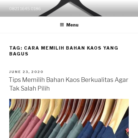
Skip
0821 1645 0186
to
content
Menu
TAG:
CARA MEMILIH BAHAN KAOS YANG
BAGUS
POSTED
JUNE 23, 2020
ON
Tips Memilih Bahan Kaos Berkualitas Agar
Tak Salah Pilih