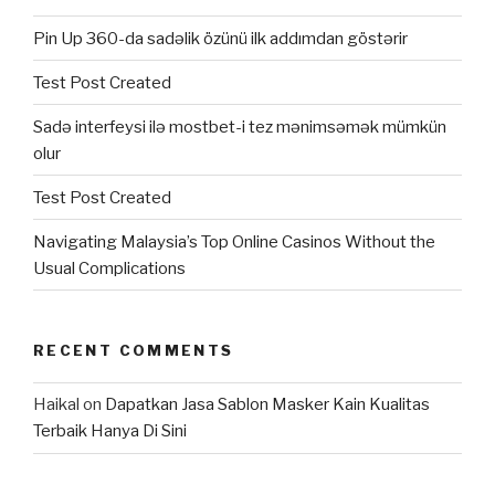
Pin Up 360-da sadəlik özünü ilk addımdan göstərir
Test Post Created
Sadə interfeysi ilə mostbet-i tez mənimsəmək mümkün
olur
Test Post Created
Navigating Malaysia’s Top Online Casinos Without the
Usual Complications
RECENT COMMENTS
Haikal
on
Dapatkan Jasa Sablon Masker Kain Kualitas
Terbaik Hanya Di Sini